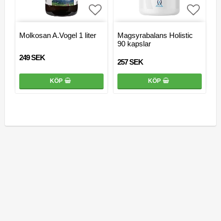
Lägg till i favoritlistan
Lägg ti
Molkosan A.Vogel 1 liter
Magsyrabalans Holistic
90 kapslar
249 SEK
257 SEK
KÖP
KÖP