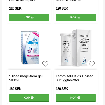
120 SEK
120 SEK
KÖP
KÖP
Lägg till i favoritlistan
Lägg ti
Silicea mage-tarm gel
LactoVitalis Kids Holistic
500ml
30 tuggtabletter
189 SEK
189 SEK
KÖP
KÖP