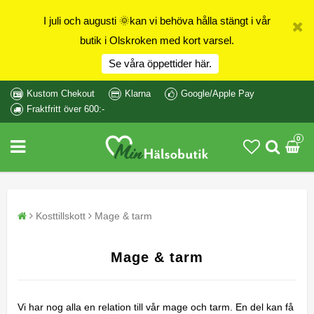
I juli och augusti 🌞kan vi behöva hålla stängt i vår
butik i Olskroken med kort varsel.
Se våra öppettider här.
Kustom Chekout
Klarna
Google/Apple Pay
Fraktfritt över 600:-
0
Kosttillskott
Mage & tarm
Mage & tarm
Vi har nog alla en relation till vår mage och tarm. En del kan få