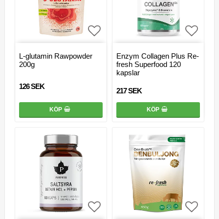
Lägg till i favoritlistan
Lägg ti
L-glutamin Rawpowder
Enzym Collagen Plus Re-
200g
fresh Superfood 120
kapslar
126 SEK
217 SEK
KÖP
KÖP