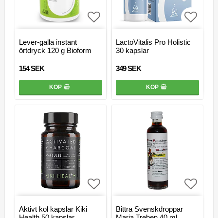
Lägg till i favoritlistan
Lägg ti
Lever-galla instant
LactoVitalis Pro Holistic
örtdryck 120 g Bioform
30 kapslar
154 SEK
349 SEK
KÖP
KÖP
Lägg till i favoritlistan
Lägg ti
Aktivt kol kapslar Kiki
Bittra Svenskdroppar
Health 50 kapslar
Maria Treben 40 ml