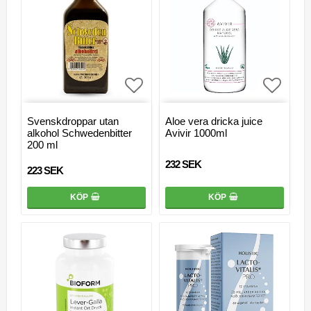
Lägg till i favoritlistan
Lägg ti
Svenskdroppar utan
Aloe vera dricka juice
alkohol Schwedenbitter
Avivir 1000ml
200 ml
232 SEK
223 SEK
KÖP
KÖP