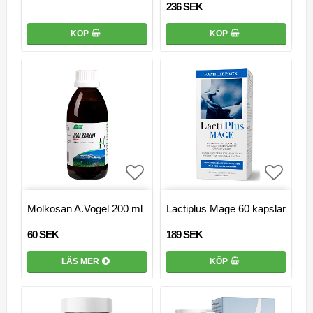
236 SEK
KÖP
KÖP
Lägg till i favoritlistan
Lägg ti
Molkosan A.Vogel 200 ml
Lactiplus Mage 60 kapslar
60 SEK
189 SEK
LÄS MER
KÖP