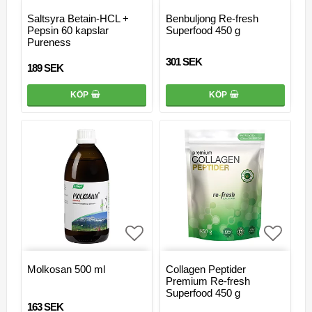
Lägg till i favoritlistan
Lägg ti
Saltsyra Betain-HCL +
Benbuljong Re-fresh
Pepsin 60 kapslar
Superfood 450 g
Pureness
301 SEK
189 SEK
KÖP
KÖP
Lägg till i favoritlistan
Lägg ti
Molkosan 500 ml
Collagen Peptider
Premium Re-fresh
Superfood 450 g
163 SEK