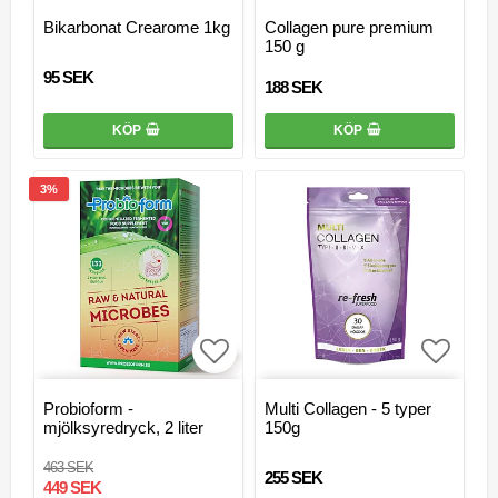
Lägg till i favoritlistan
Lägg ti
Bikarbonat Crearome 1kg
Collagen pure premium
150 g
95 SEK
188 SEK
KÖP
KÖP
3%
Lägg till i favoritlistan
Lägg ti
Probioform -
Multi Collagen - 5 typer
mjölksyredryck, 2 liter
150g
463 SEK
255 SEK
449 SEK