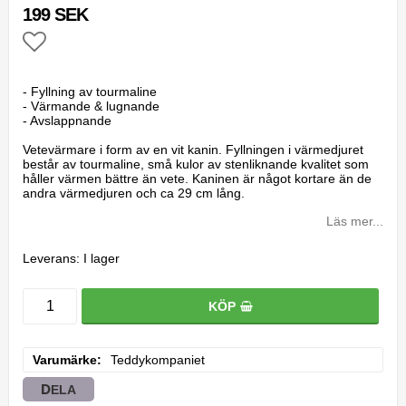
199 SEK
Lägg till i favoritlistan
- Fyllning av tourmaline
- Värmande & lugnande
- Avslappnande
Vetevärmare i form av en vit kanin. Fyllningen i värmedjuret
består av tourmaline, små kulor av stenliknande kvalitet som
håller värmen bättre än vete. Kaninen är något kortare än de
andra värmedjuren och ca 29 cm lång.
Läs mer...
Leverans:
I lager
KÖP
Varumärke
Teddykompaniet
DELA