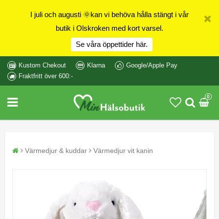
I juli och augusti 🌞kan vi behöva hålla stängt i vår
butik i Olskroken med kort varsel.
Se våra öppettider här.
Kustom Chekout
Klarna
Google/Apple Pay
Fraktfritt över 600:-
0
Värmedjur & kuddar
Värmedjur vit kanin