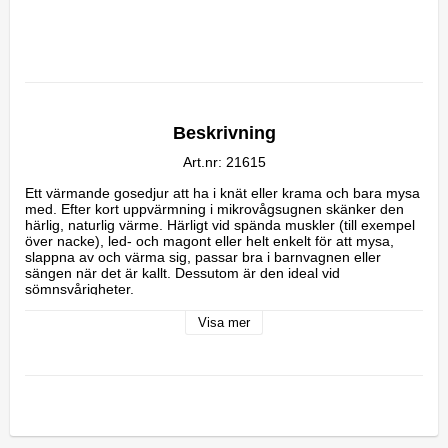
Beskrivning
Art.nr: 21615
Ett värmande gosedjur att ha i knät eller krama och bara mysa 
med. Efter kort uppvärmning i mikrovågsugnen skänker den 
härlig, naturlig värme. Härligt vid spända muskler (till exempel 
över nacke), led- och magont eller helt enkelt för att mysa, 
slappna av och värma sig, passar bra i barnvagnen eller 
sängen när det är kallt. Dessutom är den ideal vid 
sömnsvårigheter.

Specifikationer
Visa mer
- Kaninen är cirka 29 cm lång (huvud till fötter) och 100% i 
polyester. 

- Värmepåsen innehåller en fyllning som består av Turmalin. 
Det vill säga kulor av turmalinsten, som har egenskapen att 
hålla värme bättre än till exempel vete.  

- Själva värmekudden går inte att tvätta, men resten av djuret 
kan tvättas i 40 grader.
